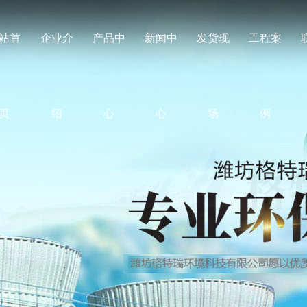
站首
企业介
产品中
新闻中
发货现
工程案
页
绍
心
心
场
例